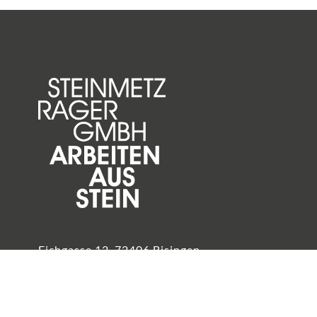
Eichgasse 12, 72406 Bisingen
Telefon
07476 / 8684
info@steinmetz-rager.de