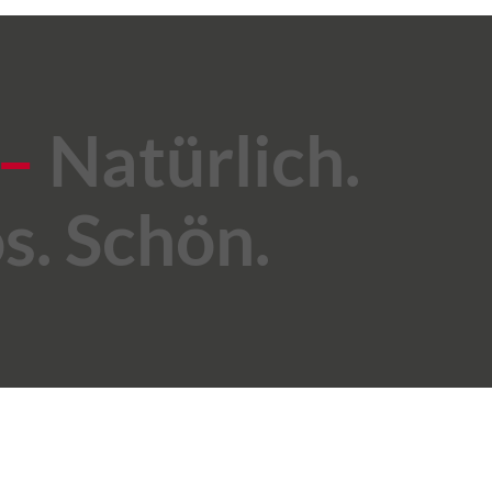
–
Natürlich.
os. Schön.
IMPRESSUM